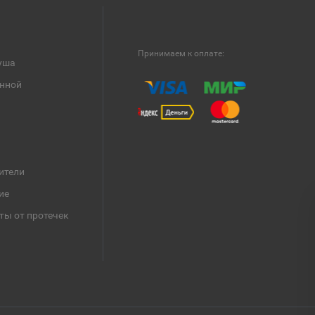
Принимаем к оплате:
уша
анной
ители
ие
ты от протечек