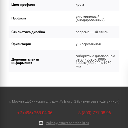
Цвет профиля
хром
алюминиевый
Профиль
(анодированный)
Стилистика дизайна
современный стиль
Ориентация
универсальная
габариты с диапазоном
Дополнительная
регулировок: (980-
информация
1000)x(880-900)x1950
мм
г. Москва Дубнинская ул., дом 75 Б стр. 2 (Бизнес База «Дегунино»)
+7 (495) 268-04-06
8 (800) 777-08-96
zakaz@expert-santehniki.ru