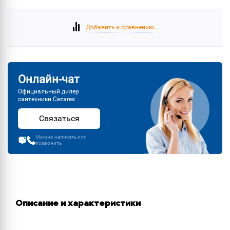
Добавить к сравнению
Онлайн-чат
Официальный дилер
сантехники Cezares
Связаться
Можно написать или
позвонить
Описание и характеристики