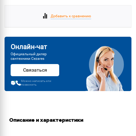
Добавить к сравнению
Онлайн-чат
Официальный дилер
сантехники Cezares
Связаться
Можно написать или
позвонить
Описание и характеристики