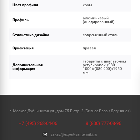
Цвет профиля
хром
алюминиевый
Профиль
(анодированный)
Стилистика дизайна
современный стиль
Ориентация
правая
габариты с диапазоном
Дополнительная
регулировок: (980-
информация
1000)x(880-900)x1950
мм
г. Москва Дубнинская ул., дом 75 Б стр. 2 (Бизнес База «Дегунино»)
+7 (495) 268-04-06
8 (800) 777-08-96
zakaz@expert-santehniki.ru