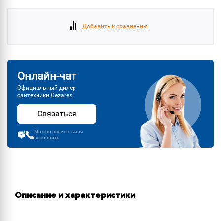
Добавить к сравнению
Онлайн-чат
Официальный дилер
сантехники Cezares
Связаться
Можно написать или
позвонить
Описание и характеристики