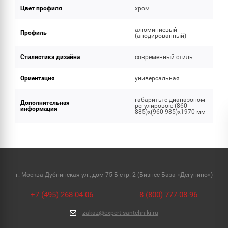
Цвет профиля
хром
алюминиевый
Профиль
(анодированный)
Стилистика дизайна
современный стиль
Ориентация
универсальная
габариты с диапазоном
Дополнительная
регулировок: (860-
информация
885)x(960-985)x1970 мм
г. Москва Дубнинская ул., дом 75 Б стр. 2 (Бизнес База «Дегунино»)
+7 (495) 268-04-06
8 (800) 777-08-96
zakaz@expert-santehniki.ru