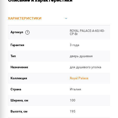
Описание и характеристики
ХАРАКТЕРИСТИКИ
ROYAL PALACE-A-60/40-
Артикул
ОБЪЕМ ПОСТАВКИ
CP-Br
Гарантия
3 года
Тип
дверь душевая
Назначение
для душевого уголка
Коллекция
Royal Palace
Страна
Италия
Ширина, см
100
Высота, см
195