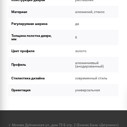
Конструкция дверей
распашная
Материал
алюминий, стекло
Регулируемая ширина
да
Толщина полотна двери,
6
мм
Цвет профиля
золото
алюминиевый
Профиль
(анодированный)
Стилистика дизайна
современный стиль
Ориентация
универсальная
г. Москва Дубнинская ул., дом 75 Б стр. 2 (Бизнес База «Дегунино»)