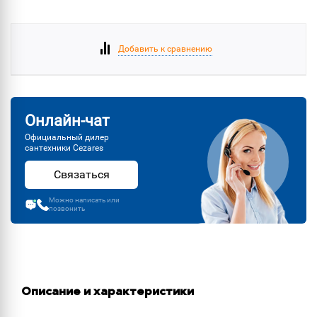
Добавить к сравнению
Онлайн-чат
Официальный дилер
сантехники Cezares
Связаться
Можно написать или
позвонить
Описание и характеристики