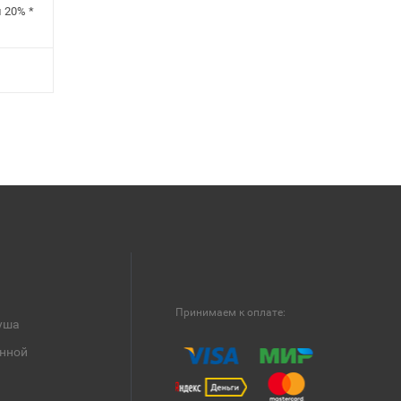
н
20%
*
Принимаем к оплате:
уша
анной