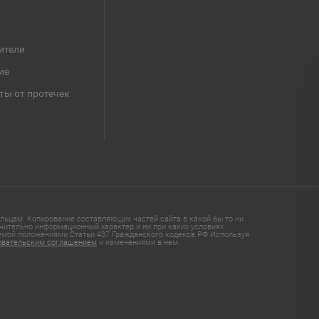
ители
ие
ты от протечек
ьцам. Копирование составляющих частей сайта в какой бы то ни
чительно информационный характер и ни при каких условиях
яемой положениями Статьи 437 Гражданского кодекса РФ Используя
овательским соглашением
и изменениями в нем.