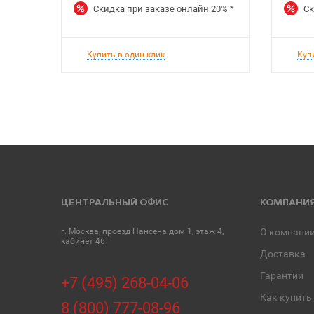
Скидка при заказе онлайн
20%
*
Ск
Купить в один клик
Куп
ЦЕНТРАЛЬНЫЙ ОФИС
КОМПАНИ
г. Москва, проезд Нансена дом 1, этаж 4,
О компани
кабинет 46
Доставка
Гарантии
+7 (495) 268-04-06
Как купить
8 (800) 777-08-96