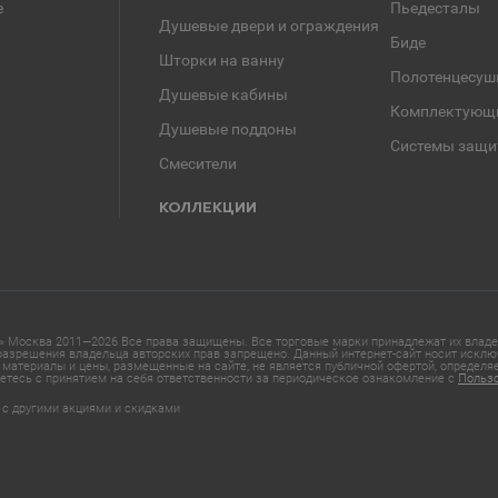
е
Пьедесталы
Душевые двери и ограждения
Биде
Шторки на ванну
Полотенцесуш
Душевые кабины
Комплектующ
Душевые поддоны
Системы защи
Смесители
КОЛЛЕКЦИИ
 Москва 2011—2026 Все права защищены. Все торговые марки принадлежат их владел
азрешения владельца авторских прав запрещено. Данный интернет-сайт носит исклю
материалы и цены, размещенные на сайте, не является публичной офертой, определ
етесь с принятием на себя ответственности за периодическое ознакомление с
Польз
 с другими акциями и скидками