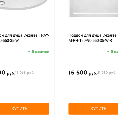
н для душа Cezares TRAY-
Поддон для душа Cezares 
0-550-35-W
M-RH-120/90-550-35-W-R
В наличии
В н
00
15 500
13 068
руб.
21 080
руб.
руб.
руб.
КУПИТЬ
КУПИТЬ