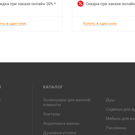
идка при заказе онлайн
20%
*
Скидка при заказе онлай
ить в один клик
Купить в один клик
Я
КАТАЛОГ
и
Аксессуары для ванной
Душ
комнаты
Сиденье для д
Унитазы
Мебель для в
Акриловые ванны
Раковины
Душевые уголки