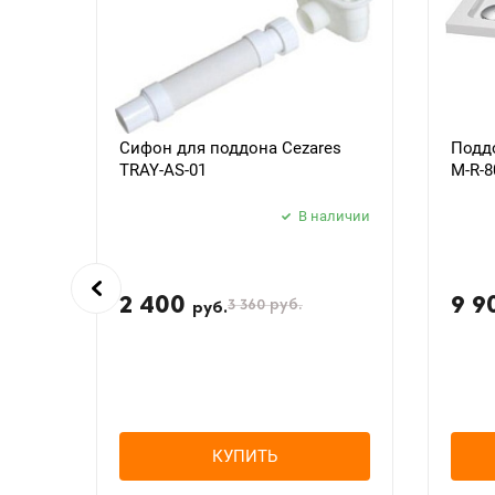
Сифон для поддона Cezares
Поддо
TRAY-AS-01
M-R-8
В наличии
2 400
9 9
3 360
руб.
руб.
КУПИТЬ