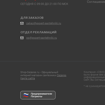
Соглашени
СЕГОДНЯ C 09:00 ДО 21:00 ПО МСК
ДЛЯ ЗАКАЗОВ
zakaz@expert-santehniki.ru
ОТДЕЛ РЕКЛАМАЦИЙ
op@expert-santehniki.ru
Компания «СЭМС»
Shop-Cezares.ru - Официальный
было форме без р
интернет-магазин сантехники
Cezares
информационные 
Карта сайта
Сайт, Вы соглаша
* не суммируется