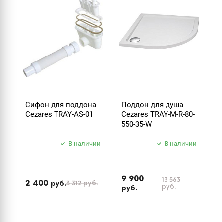
Сифон для поддона
Поддон для душа
П
Cezares TRAY-AS-01
Cezares TRAY-M-R-80-
C
550-35-W
1
В наличии
В наличии
9 900
1
13 563
2 400
3 312
руб.
руб.
руб.
руб.
р