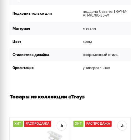
поддона Cezares TRAY-M-
Подходит только для
AH-90/80-35-W
Материал
металл
Цвет
хром
Стилистика дизайна
современный стиль
Ориентация
универсальная
Товары из коллекции «Tray»
ХИТ
РАСПРОДАЖА
ХИТ
РАСПРОДАЖА
Р