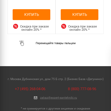
КУПИТЬ
КУПИТЬ
Скидка при заказе
Скидка при заказе
онлайн
20%
*
онлайн
20%
*
г. Москва Дубнинская ул., дом 75 Б стр. 2 (Бизнес База «Дегунино»)
+7 (495) 268-04-06
8 (800) 777-08-96
zakaz@expert-santehniki.ru
* не суммируется с другими акциями и скидками