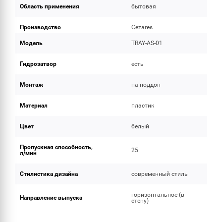
Область применения
бытовая
Производство
Cezares
Модель
TRAY-AS-01
Гидрозатвор
есть
Монтаж
на поддон
Материал
пластик
Цвет
белый
Пропускная способность,
25
л/мин
Стилистика дизайна
современный стиль
горизонтальное (в
Направление выпуска
стену)