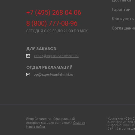
Доставка
Гарантии
+7 (495) 268-04-06
Как купить
8 (800) 777-08-96
Соглашени
СЕГОДНЯ C 09:00 ДО 21:00 ПО МСК
ДЛЯ ЗАКАЗОВ
zakaz@expert-santehniki.ru
ОТДЕЛ РЕКЛАМАЦИЙ
op@expert-santehniki.ru
Компания «СЭМС»
Shop-Cezares.ru - Официальный
было форме без р
интернет-магазин сантехники
Cezares
информационные 
Карта сайта
Сайт, Вы соглаша