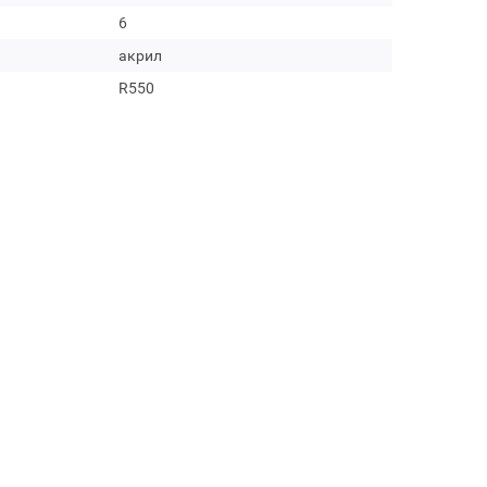
6
акрил
R550