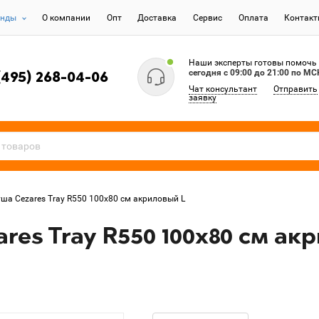
енды
О компании
Опт
Доставка
Сервис
Оплата
Контак
Наши эксперты готовы помочь
сегодня c 09:00 до 21:00 по МС
(495) 268-04-06
Чат консультант
Отправить
заявку
ша Cezares Tray R550 100х80 см акриловый L
res Tray R550 100х80 см ак