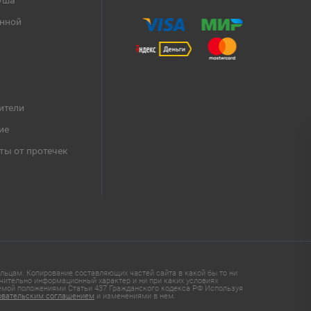
уша
анной
ители
ие
ты от протечек
ьцам. Копирование составляющих частей сайта в какой бы то ни
чительно информационный характер и ни при каких условиях
яемой положениями Статьи 437 Гражданского кодекса РФ Используя
овательским соглашением
и изменениями в нем.