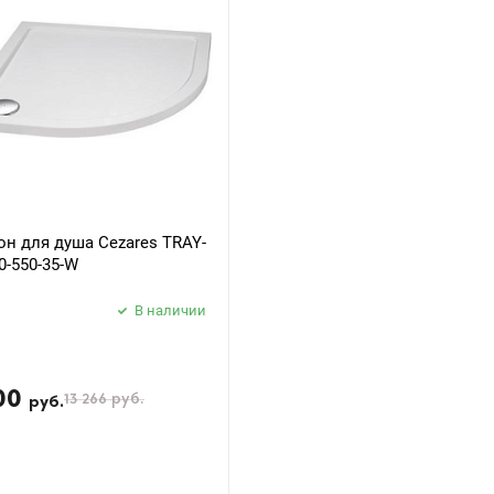
н для душа Cezares TRAY-
0-550-35-W
В наличии
00
13 266
руб.
руб.