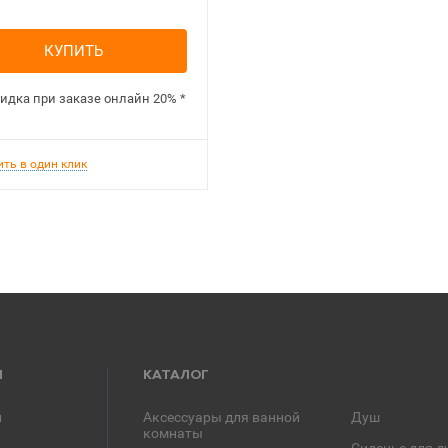
КУПИТЬ
идка при заказе онлайн
20%
*
ить в один клик
Я
КАТАЛОГ
и
Аксессуары для ванной
Душ
комнаты