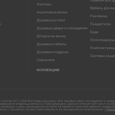
Сиденье для д
Унитазы
Мебель для в
Акриловые ванны
Раковины
Душевые уголки
е
Пьедесталы
Душевые двери и ограждения
Биде
Шторки на ванну
Полотенцесуш
Душевые кабины
Комплектующ
Душевые поддоны
Системы защи
Смесители
КОЛЛЕКЦИИ
 Москва 2011—2026 Все права защищены. Все торговые марки принадлежат их владел
азрешения владельца авторских прав запрещено. Данный интернет-сайт носит исклю
материалы и цены, размещенные на сайте, не является публичной офертой, определ
етесь с принятием на себя ответственности за периодическое ознакомление с
Польз