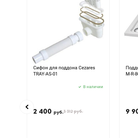
Сифон для поддона Cezares
Поддо
TRAY-AS-01
M-R-8
В наличии
2 400
9 9
3 312
руб.
руб.