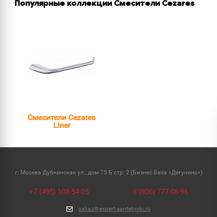
Популярные коллекции Смесители Cezares
Смесители Cezares
Liner
г. Москва Дубнинская ул., дом 75 Б стр. 2 (Бизнес База «Дегунино»)
+7 (495) 108-54-05
8 (800) 777-08-96
zakaz@expert-santehniki.ru