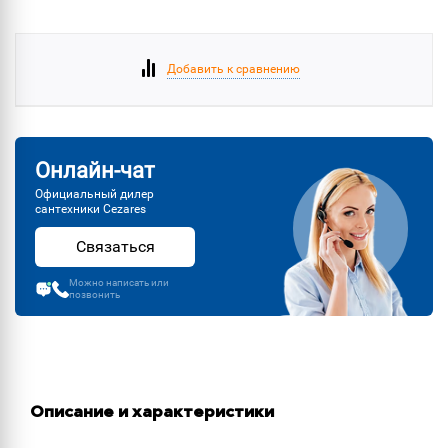
Добавить к сравнению
Онлайн-чат
Официальный дилер
сантехники Cezares
Связаться
Можно написать или
позвонить
Описание и характеристики