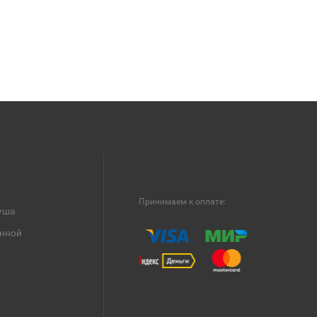
Принимаем к оплате:
уша
анной