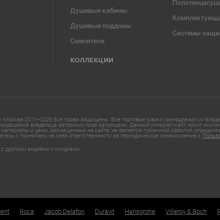
Полотенцесуш
Душевые кабины
Комплектующ
Душевые поддоны
Системы защи
Смесители
КОЛЛЕКЦИИ
 Москва 2011—2026 Все права защищены. Все торговые марки принадлежат их владел
азрешения владельца авторских прав запрещено. Данный интернет-сайт носит исклю
материалы и цены, размещенные на сайте, не является публичной офертой, определ
етесь с принятием на себя ответственности за периодическое ознакомление с
Польз
 с другими акциями и скидками
erit
Roca
Jacob Delafon
Duravit
Hansgrohe
Villeroy & Boch