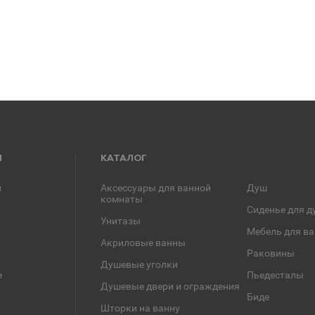
Я
КАТАЛОГ
и
Аксессуары для ванной
Душ
комнаты
Сиденье для д
Унитазы
Мебель для в
Акриловые ванны
Раковины
Душевые уголки
е
Пьедесталы
Душевые двери и ограждения
Биде
Шторки на ванну