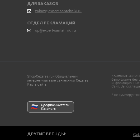
ДЛЯ ЗАКАЗОВ
zakaz@expert-santehniki.ru
ОТДЕЛ РЕКЛАМАЦИЙ
op@expert-santehniki.ru
Компания «СЭМС»
Shop-Cezares.ru - Официальный
было форме без р
интернет-магазин сантехники
Cezares
информационные 
Карта сайта
Сайт, Вы соглаша
* не суммируется
ДРУГИЕ БРЕНДЫ:
Geb