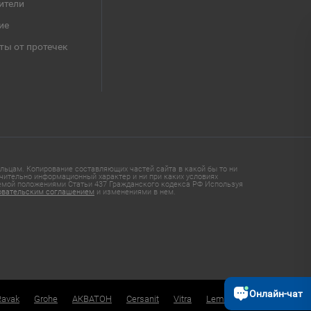
ители
ие
ты от протечек
ьцам. Копирование составляющих частей сайта в какой бы то ни
чительно информационный характер и ни при каких условиях
яемой положениями Статьи 437 Гражданского кодекса РФ Используя
овательским соглашением
и изменениями в нем.
Онлайн-чат
Ravak
Grohe
АКВАТОН
Cersanit
Vitra
Lemark