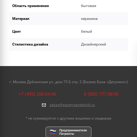
Область применения
бытовая
Материал
керамика
Цвет
белый
Стилистика дизайна
Дизайнерский
г. Москва Дубнинская ул., дом 75 Б стр. 2 (Бизнес База «Дегунино»)
+7 (495) 268-04-06
8 (800) 777-08-96
zakaz@expert-santehniki.ru
* не суммируется с другими акциями и скидками