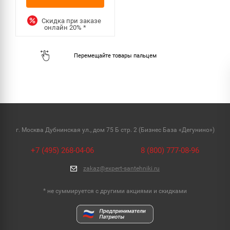
Скидка при заказе
онлайн
20%
*
г. Москва Дубнинская ул., дом 75 Б стр. 2 (Бизнес База «Дегунино»)
+7 (495) 268-04-06
8 (800) 777-08-96
zakaz@expert-santehniki.ru
* не суммируется с другими акциями и скидками