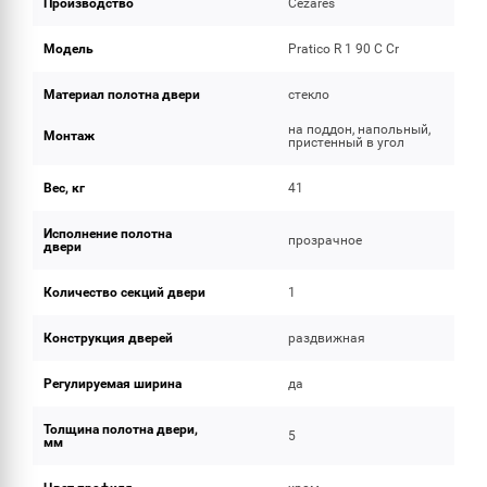
Производство
Cezares
Модель
Pratico R 1 90 C Cr
Материал полотна двери
стекло
на поддон, напольный,
Монтаж
пристенный в угол
Вес, кг
41
Исполнение полотна
прозрачное
двери
Количество секций двери
1
Конструкция дверей
раздвижная
Регулируемая ширина
да
Толщина полотна двери,
5
мм