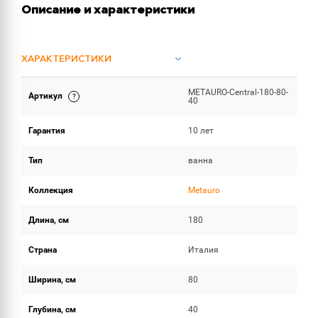
Описание и характеристики
ХАРАКТЕРИСТИКИ
METAURO-Central-180-80-
Артикул
ОБЪЕМ ПОСТАВКИ
40
Гарантия
10 лет
Тип
ванна
Коллекция
Metauro
Длина, см
180
Страна
Италия
Ширина, см
80
Глубина, см
40