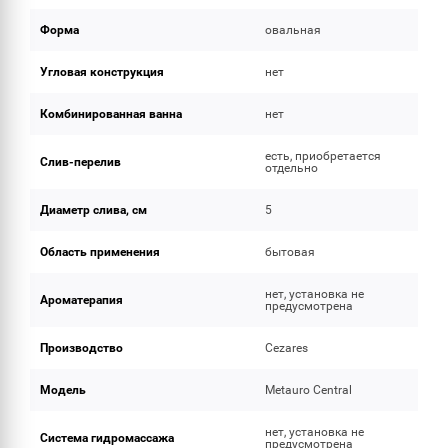
Форма
овальная
Угловая конструкция
нет
Комбинированная ванна
нет
есть, приобретается
Слив-перелив
отдельно
Диаметр слива, см
5
Область применения
бытовая
нет, установка не
Ароматерапия
предусмотрена
Производство
Cezares
Модель
Metauro Central
нет, установка не
Система гидромассажа
предусмотрена