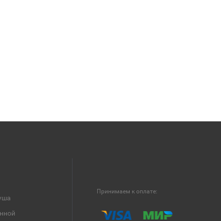
Принимаем к оплате:
уша
анной