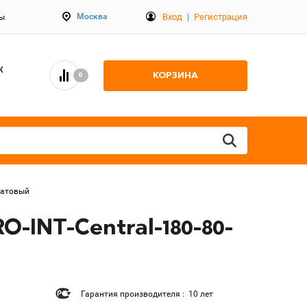
Вход
|
Регистрация
Москва
ты
К
КОРЗИНА
0
матовый
-INT-Central-180-80-
Гарантия производителя : 10 лет