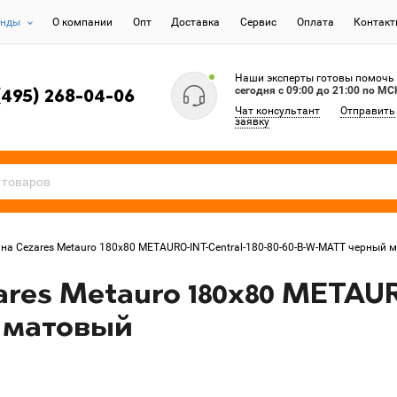
енды
О компании
Опт
Доставка
Сервис
Оплата
Контак
Наши эксперты готовы помочь
сегодня c 09:00 до 21:00 по МС
(495) 268-04-06
Чат консультант
Отправить
заявку
на Cezares Metauro 180х80 METAURO-INT-Central-180-80-60-B-W-MATT черный 
res Metauro 180х80 METAURO
 матовый