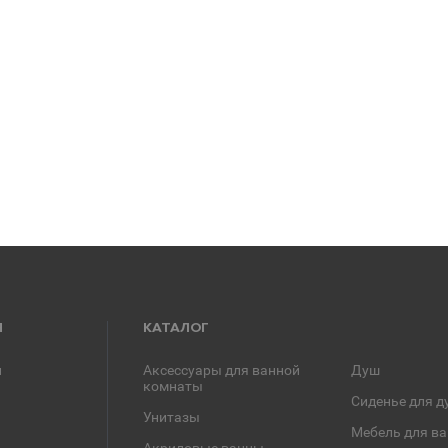
Я
КАТАЛОГ
и
Аксессуары для ванной
Душ
комнаты
Сиденье для д
Унитазы
Мебель для в