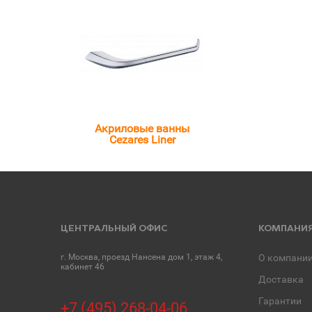
Акриловые ванны
Cezares Liner
ЦЕНТРАЛЬНЫЙ ОФИС
КОМПАНИ
г. Москва, проезд Нансена дом 1, этаж 4,
О компани
кабинет 46
Доставка
Гарантии
+7 (495) 268-04-06