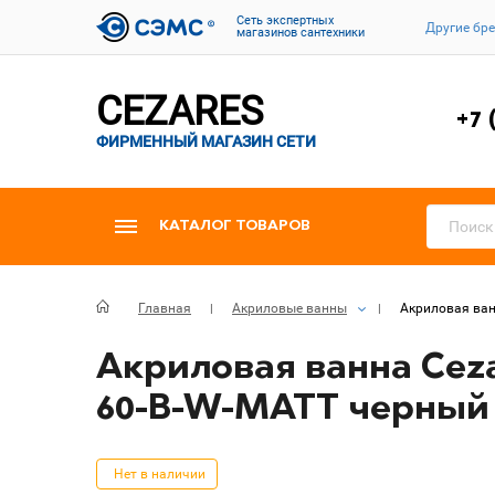
Cеть экспертных
Другие бр
магазинов сантехники
CEZARES
+7 
ФИРМЕННЫЙ МАГАЗИН СЕТИ
КАТАЛОГ ТОВАРОВ
Главная
Акриловые ванны
Акриловая ван
Акриловая ванна Ceza
60-B-W-MATT черный
Нет в наличии