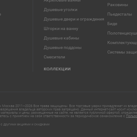
Акриловые ванны
Раковины
Душевые уголки
е
Пьедесталы
Душевые двери и ограждения
Биде
Шторки на ванну
Полотенцесуш
Душевые кабины
Комплектующ
Душевые поддоны
Системы защи
Смесители
КОЛЛЕКЦИИ
 Москва 2011—2026 Все права защищены. Все торговые марки принадлежат их владел
азрешения владельца авторских прав запрещено. Данный интернет-сайт носит исклю
материалы и цены, размещенные на сайте, не является публичной офертой, определ
етесь с принятием на себя ответственности за периодическое ознакомление с
Польз
 с другими акциями и скидками