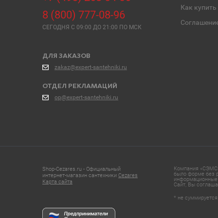
Как купить
8 (800) 777-08-96
Соглашени
СЕГОДНЯ C 09:00 ДО 21:00 ПО МСК
ДЛЯ ЗАКАЗОВ
zakaz@expert-santehniki.ru
ОТДЕЛ РЕКЛАМАЦИЙ
op@expert-santehniki.ru
Компания «СЭМС»
Shop-Cezares.ru - Официальный
было форме без р
интернет-магазин сантехники
Cezares
информационные 
Карта сайта
Сайт, Вы соглаша
* не суммируется