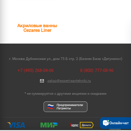
Акриловые ванны
Cezares Liner
г. Москва Дубнинская ул., дом 75 Б стр. 2 (Бизнес База «Дегунино»)
+7 (495) 268-04-06
8 (800) 777-08-96
zakaz@expert-santehniki.ru
* не суммируется с другими акциями и скидками
Онлайн-чат