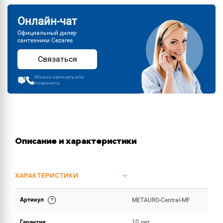
Онлайн-чат
Официальный дилер
сантехники Cezares
Связаться
Можно написать или
позвонить
Описание и характеристики
ХАРАКТЕРИСТИКИ
Артикул
METAURO-Central-MF
ОБЪЕМ ПОСТАВКИ
Гарантия
10 лет