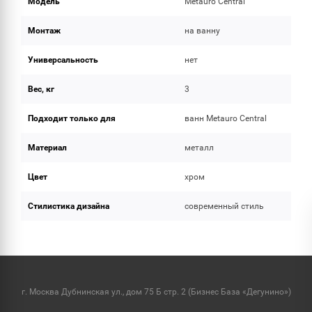
Модель
Metauro Central
Монтаж
на ванну
Универсальность
нет
Вес, кг
3
Подходит только для
ванн Metauro Central
Материал
металл
Цвет
хром
Стилистика дизайна
современный стиль
г. Москва Дубнинская ул., дом 75 Б стр. 2 (Бизнес База «Дегунино»)