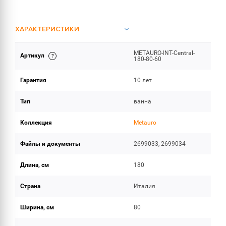
ХАРАКТЕРИСТИКИ
METAURO-INT-Central-
Артикул
ИНСТРУКЦИИ И ДОКУМЕНТАЦИЯ
180-80-60
Гарантия
10 лет
ОБЪЕМ ПОСТАВКИ
Тип
ванна
Коллекция
Metauro
Файлы и документы
2699033, 2699034
Длина, см
180
Страна
Италия
Ширина, см
80