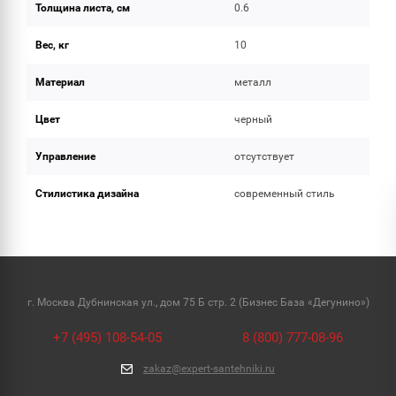
Толщина листа, см
0.6
Вес, кг
10
Материал
металл
Цвет
черный
Управление
отсутствует
Стилистика дизайна
современный стиль
г. Москва Дубнинская ул., дом 75 Б стр. 2 (Бизнес База «Дегунино»)
+7 (495) 108-54-05
8 (800) 777-08-96
zakaz@expert-santehniki.ru