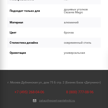
душевых уголков
Подходит только для
Cezares Magic
Материал
алюминий
Цвет
бронза
Стилистика дизайна
современный стиль
Ориентация
универсальная
г. Москва Дубнинская ул., дом 75 Б стр. 2 (Бизнес База «Дегунино»)
+7 (495) 268-04-06
8 (800) 777-08-96
zakaz@expert-santehniki.ru