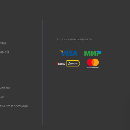
Принимаем к оплате:
уша
анной
ители
ие
ты от протечек