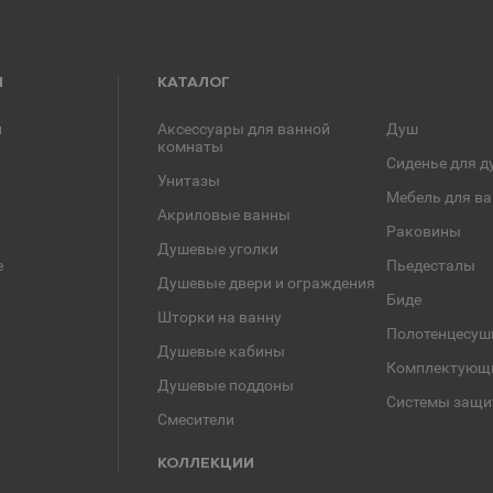
Я
КАТАЛОГ
и
Аксессуары для ванной
Душ
комнаты
Сиденье для д
Унитазы
Мебель для в
Акриловые ванны
Раковины
Душевые уголки
е
Пьедесталы
Душевые двери и ограждения
Биде
Шторки на ванну
Полотенцесуш
Душевые кабины
Комплектующ
Душевые поддоны
Системы защи
Смесители
КОЛЛЕКЦИИ