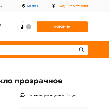
Вход
|
Регистрация
Москва
ты
К
КОРЗИНА
0
екло прозрачное
Гарантия производителя : 3 года