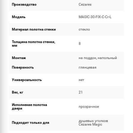
Производство
Cezares
Модель
MAGIC-30-FIX-C-Cr-L
Материал полотна стенки
стекло
Толщина полотна стенки,
8
мм
Монтаж
на поддон, напольный
Поверхность
глянцевая
Универсальность
нет
Вес, кг
21
Исполнение полотна
прозрачное
двери
душевых уголков
Подходит только для
Cezares Magic