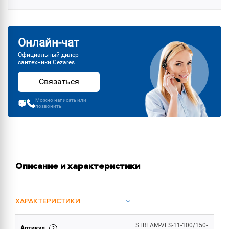
Онлайн-чат
Официальный дилер
сантехники Cezares
Связаться
Можно написать или
позвонить
Описание и характеристики
ХАРАКТЕРИСТИКИ
STREAM-VFS-11-100/150-
Артикул
ОБЪЕМ ПОСТАВКИ