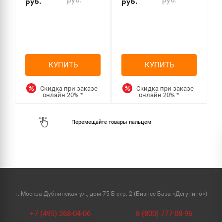
руб.
руб.
руб.
руб.
КУПИТЬ
КУПИТЬ
Скидка при заказе
Скидка при заказе
онлайн
20%
*
онлайн
20%
*
г. Москва Дубнинская ул., дом 75 Б стр. 2 (Бизнес База «Дегунино»)
+7 (495) 268-04-06
8 (800) 777-08-96