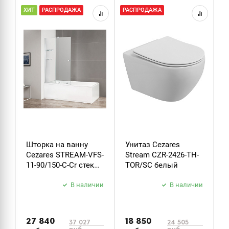
ХИТ
РАСПРОДАЖА
РАСПРОДАЖА
Шторка на ванну
Унитаз Cezares
Cezares STREAM-VFS-
Stream CZR-2426-TH-
11-90/150-C-Cr стекло
TOR/SC белый
прозрачное
В наличии
В наличии
27 840
18 850
37 027
24 505