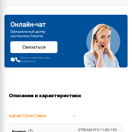
Онлайн-чат
Официальный дилер
сантехники Cezares
Связаться
Можно написать или
позвонить
Описание и характеристики
ХАРАКТЕРИСТИКИ
STREAM-VFS-11-80/150-
Артикул
ОБЪЕМ ПОСТАВКИ