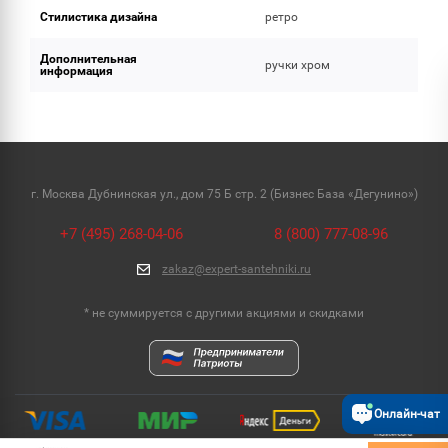
Стилистика дизайна
ретро
Дополнительная
ручки хром
информация
г. Москва Дубнинская ул., дом 75 Б стр. 2 (Бизнес База «Дегунино»)
+7 (495) 268-04-06
8 (800) 777-08-96
zakaz@expert-santehniki.ru
* не суммируется с другими акциями и скидками
Онлайн-чат