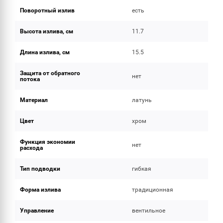
Поворотный излив
есть
Высота излива, см
11.7
Длина излива, см
15.5
Защита от обратного
нет
потока
Материал
латунь
Цвет
хром
Функция экономии
нет
расхода
Тип подводки
гибкая
Форма излива
традиционная
Управление
вентильное