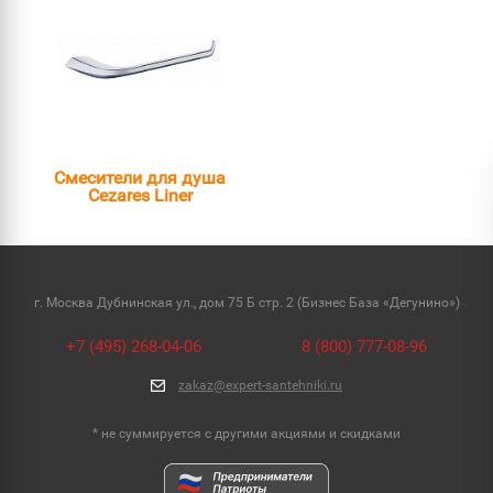
Смесители для душа
Cezares Liner
г. Москва Дубнинская ул., дом 75 Б стр. 2 (Бизнес База «Дегунино»)
+7 (495) 268-04-06
8 (800) 777-08-96
zakaz@expert-santehniki.ru
* не суммируется с другими акциями и скидками