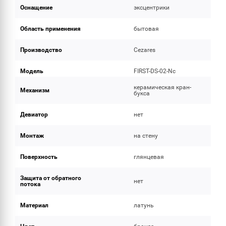
Оснащение
эксцентрики
Область применения
бытовая
Производство
Cezares
Модель
FIRST-DS-02-Nc
керамическая кран-
Механизм
букса
Девиатор
нет
Монтаж
на стену
Поверхность
глянцевая
Защита от обратного
нет
потока
Материал
латунь