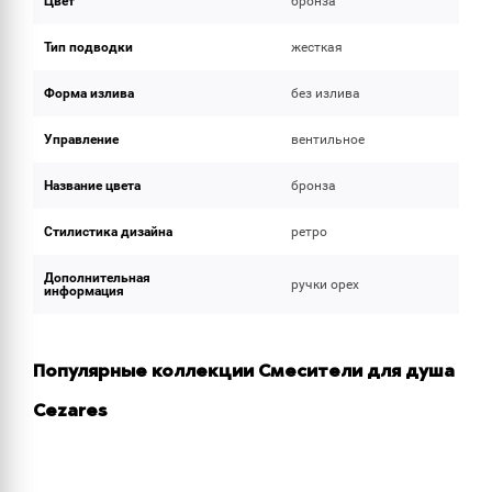
Цвет
бронза
Тип подводки
жесткая
Форма излива
без излива
Управление
вентильное
Название цвета
бронза
Стилистика дизайна
ретро
Дополнительная
ручки орех
информация
Популярные коллекции Смесители для душа
Cezares