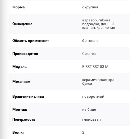
Форма
округлая
аэратор, гибкая
Оснащение
подводка, донный
клапан, крепления
Область применения
бытовая
Производство
Cezares
Модель
FIRST-BS2-03-M
керамическая кран-
Механизм
букса
Вращение излива
поворотный
Монтаж
на биде
Поверхность
глянцевая
Вес, кг
2