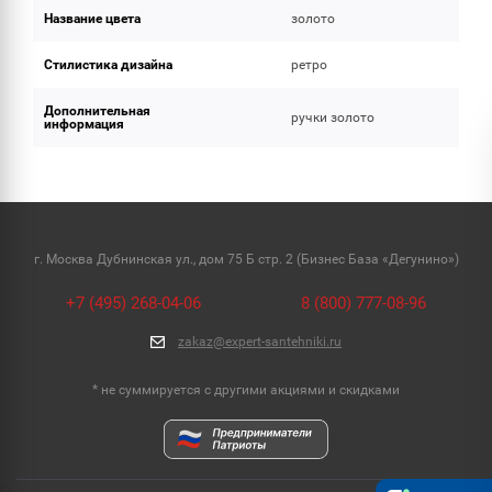
Название цвета
золото
Стилистика дизайна
ретро
Дополнительная
ручки золото
информация
г. Москва Дубнинская ул., дом 75 Б стр. 2 (Бизнес База «Дегунино»)
+7 (495) 268-04-06
8 (800) 777-08-96
zakaz@expert-santehniki.ru
* не суммируется с другими акциями и скидками