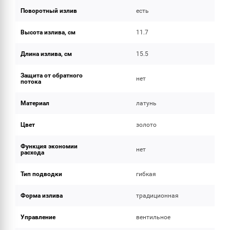
Поворотный излив
есть
Высота излива, см
11.7
Длина излива, см
15.5
Защита от обратного
нет
потока
Материал
латунь
Цвет
золото
Функция экономии
нет
расхода
Тип подводки
гибкая
Форма излива
традиционная
Управление
вентильное