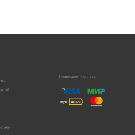
Принимаем к оплате:
уша
анной
ители