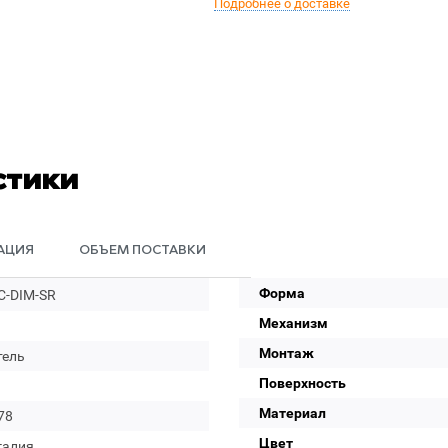
Подробнее о доставке
стики
АЦИЯ
ОБЪЕМ ПОСТАВКИ
Форма
C-DIM-SR
Механизм
Монтаж
тель
Поверхность
Материал
78
Цвет
галия