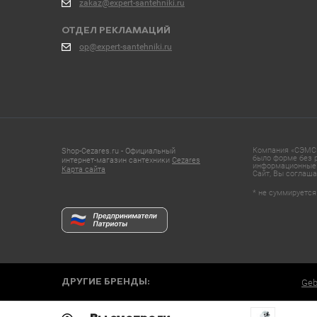
zakaz@expert-santehniki.ru
ОТДЕЛ РЕКЛАМАЦИЙ
op@expert-santehniki.ru
Компания «СЭМС»
Shop-Cezares.ru - Официальный
было форме без р
интернет-магазин сантехники
Cezares
информационные 
Карта сайта
Сайт, Вы соглаша
* не суммируется
ДРУГИЕ БРЕНДЫ:
Geb