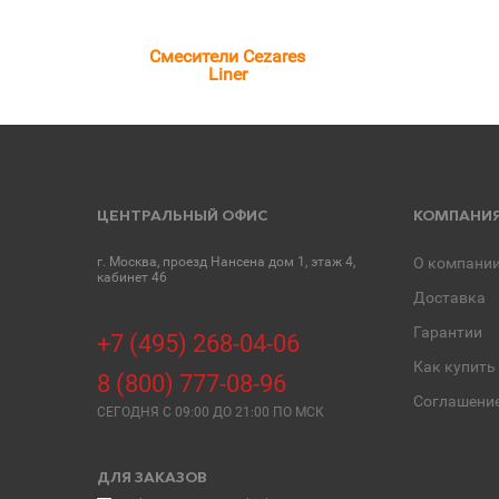
Смесители Cezares
Liner
ЦЕНТРАЛЬНЫЙ ОФИС
КОМПАНИ
г. Москва, проезд Нансена дом 1, этаж 4,
О компани
кабинет 46
Доставка
Гарантии
+7 (495) 268-04-06
Как купить
8 (800) 777-08-96
Соглашени
СЕГОДНЯ C 09:00 ДО 21:00 ПО МСК
ДЛЯ ЗАКАЗОВ