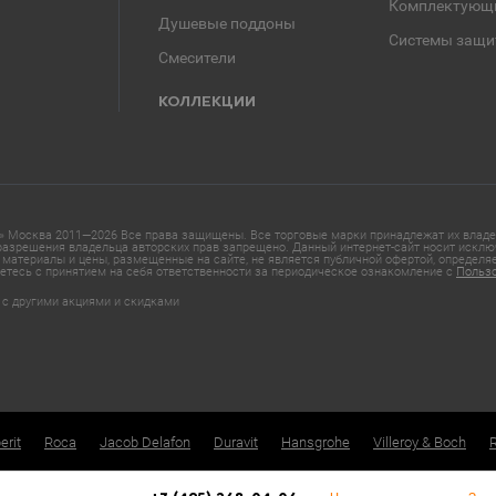
Комплектующ
Душевые поддоны
Системы защи
Смесители
КОЛЛЕКЦИИ
 Москва 2011—2026 Все права защищены. Все торговые марки принадлежат их владел
азрешения владельца авторских прав запрещено. Данный интернет-сайт носит исклю
материалы и цены, размещенные на сайте, не является публичной офертой, определ
етесь с принятием на себя ответственности за периодическое ознакомление с
Польз
 с другими акциями и скидками
erit
Roca
Jacob Delafon
Duravit
Hansgrohe
Villeroy & Boch