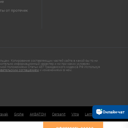
ие
ты от протечек
ьцам. Копирование составляющих частей сайта в какой бы то ни
чительно информационный характер и ни при каких условиях
яемой положениями Статьи 437 Гражданского кодекса РФ Используя
овательским соглашением
и изменениями в нем.
Онлайн-чат
Ravak
Grohe
АКВАТОН
Cersanit
Vitra
Lemark