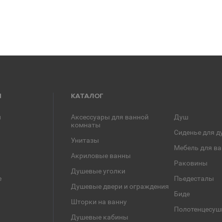
Я
КАТАЛОГ
и
Аксессуары для ванной
Душ
комнаты
Сиденье для д
Унитазы
Мебель для в
Акриловые ванны
Раковины
Душевые уголки
е
Пьедесталы
Душевые двери и ограждения
Биде
Шторки на ванну
Полотенцесуш
Душевые кабины