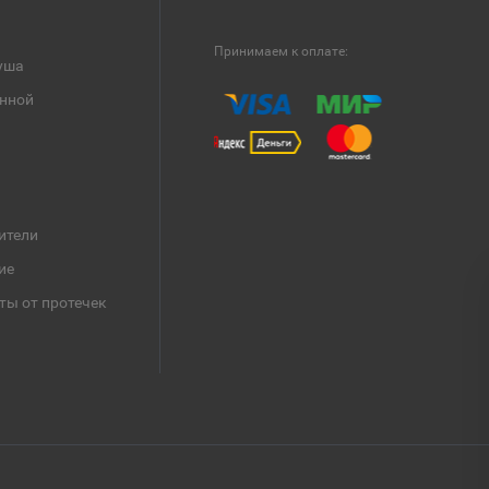
Принимаем к оплате:
уша
анной
ители
ие
ты от протечек