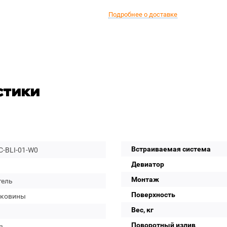
Подробнее о доставке
стики
Встраиваемая система
C-BLI-01-W0
Девиатор
Монтаж
тель
Поверхность
аковины
Вес, кг
Поворотный излив
я