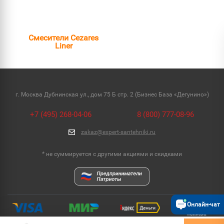
Смесители Cezares
Liner
г. Москва Дубнинская ул., дом 75 Б стр. 2 (Бизнес База «Дегунино»)
+7 (495) 268-04-06
8 (800) 777-08-96
zakaz@expert-santehniki.ru
* не суммируется с другими акциями и скидками
Онлайн-чат