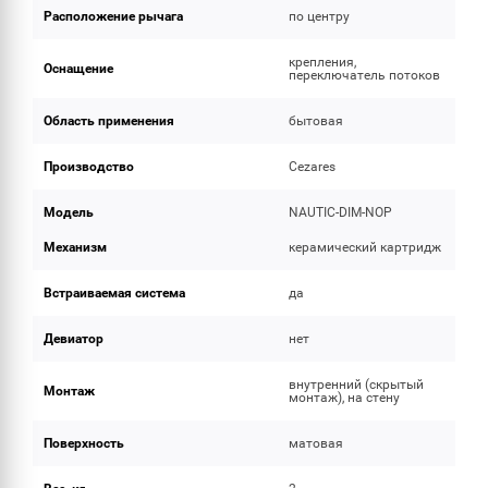
Расположение рычага
по центру
крепления,
Оснащение
переключатель потоков
Область применения
бытовая
Производство
Cezares
Модель
NAUTIC-DIM-NOP
Механизм
керамический картридж
Встраиваемая система
да
Девиатор
нет
внутренний (скрытый
Монтаж
монтаж), на стену
Поверхность
матовая