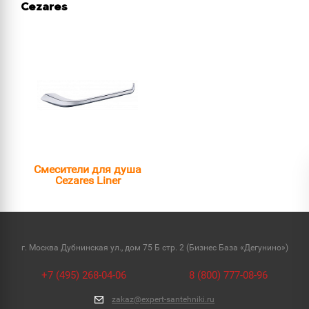
Cezares
Смесители для душа
Cezares Liner
г. Москва Дубнинская ул., дом 75 Б стр. 2 (Бизнес База «Дегунино»)
+7 (495) 268-04-06
8 (800) 777-08-96
zakaz@expert-santehniki.ru