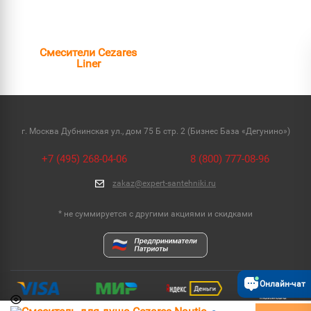
Смесители Cezares
Liner
г. Москва Дубнинская ул., дом 75 Б стр. 2 (Бизнес База «Дегунино»)
+7 (495) 268-04-06
8 (800) 777-08-96
zakaz@expert-santehniki.ru
* не суммируется с другими акциями и скидками
Онлайн-чат