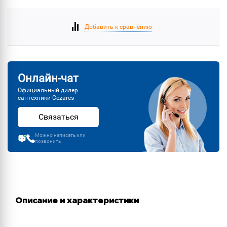
Добавить к сравнению
Онлайн-чат
Официальный дилер
сантехники Cezares
Связаться
Можно написать или
позвонить
Описание и характеристики