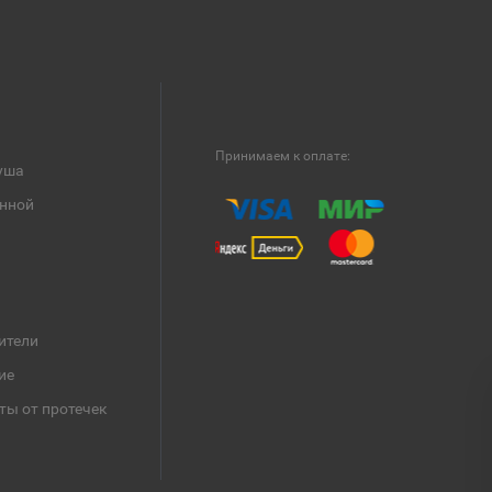
Принимаем к оплате:
уша
анной
ители
ие
ты от протечек