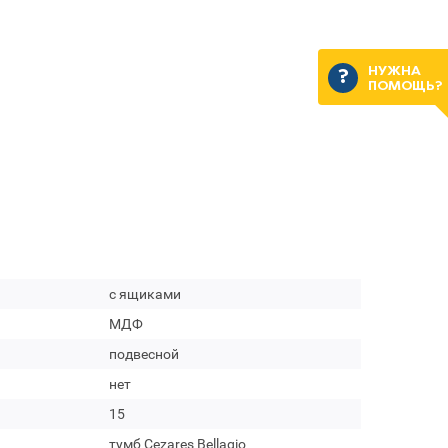
НУЖНА
ПОМОЩЬ?
с ящиками
МДФ
подвесной
нет
15
тумб Cezares Bellagio