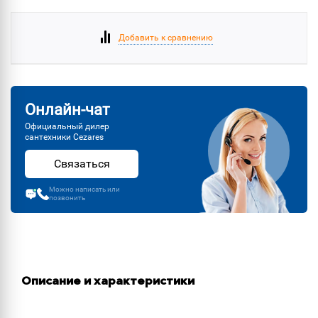
Добавить к сравнению
Онлайн-чат
Официальный дилер
сантехники Cezares
Связаться
Можно написать или
позвонить
Описание и характеристики