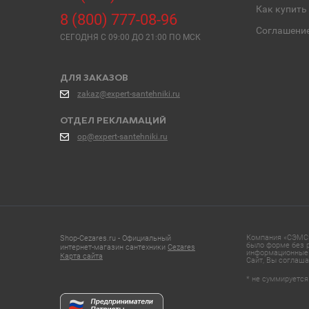
Как купить
8 (800) 777-08-96
Соглашени
СЕГОДНЯ C 09:00 ДО 21:00 ПО МСК
ДЛЯ ЗАКАЗОВ
zakaz@expert-santehniki.ru
ОТДЕЛ РЕКЛАМАЦИЙ
op@expert-santehniki.ru
Компания «СЭМС»
Shop-Cezares.ru - Официальный
было форме без р
интернет-магазин сантехники
Cezares
информационные 
Карта сайта
Сайт, Вы соглаша
* не суммируется