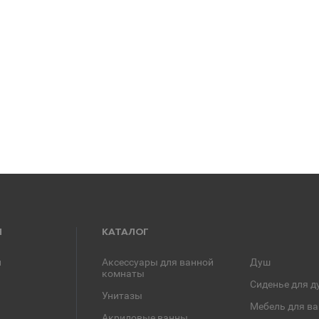
Я
КАТАЛОГ
и
Аксессуары для ванной
Душ
комнаты
Сиденье для д
Унитазы
Мебель для в
Акриловые ванны