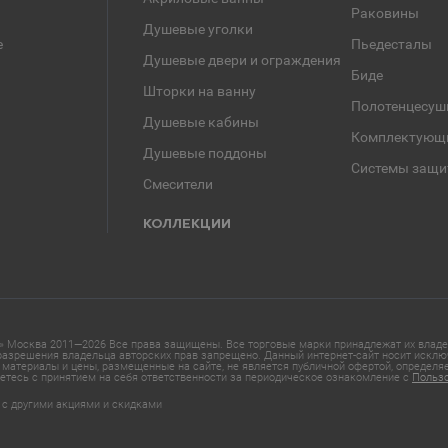
Раковины
Душевые уголки
е
Пьедесталы
Душевые двери и ограждения
Биде
Шторки на ванну
Полотенцесуш
Душевые кабины
Комплектующ
Душевые поддоны
Системы защи
Смесители
КОЛЛЕКЦИИ
 Москва 2011—2026 Все права защищены. Все торговые марки принадлежат их владел
азрешения владельца авторских прав запрещено. Данный интернет-сайт носит исклю
материалы и цены, размещенные на сайте, не является публичной офертой, определ
етесь с принятием на себя ответственности за периодическое ознакомление с
Польз
 с другими акциями и скидками