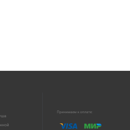
Принимаем к оплате:
уша
анной