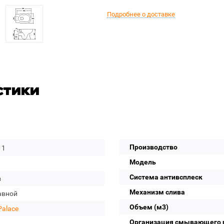
Подробнее о доставке
стики
Производство
11
Модель
Система антивсплеск
з
Механизм слива
авной
Объем (м3)
Palace
Организация смывающего 