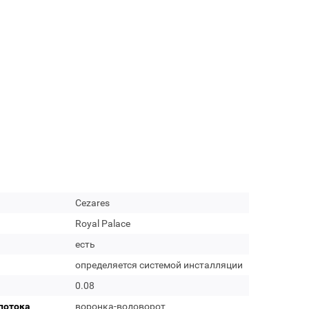
Cezares
Royal Palace
есть
определяется системой инсталляции
0.08
потока
воронка-водоворот