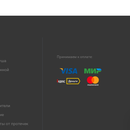
Принимаем к оплате:
уша
анной
ители
ие
ты от протечек