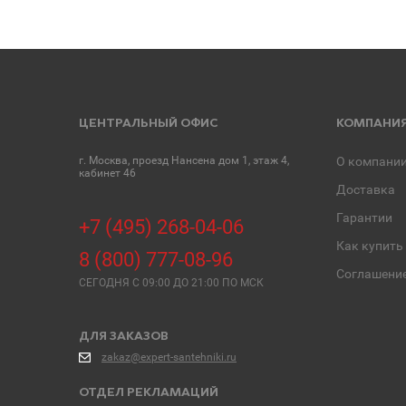
ЦЕНТРАЛЬНЫЙ ОФИС
КОМПАНИ
г. Москва, проезд Нансена дом 1, этаж 4,
О компани
кабинет 46
Доставка
Гарантии
+7 (495) 268-04-06
Как купить
8 (800) 777-08-96
Соглашени
СЕГОДНЯ C 09:00 ДО 21:00 ПО МСК
ДЛЯ ЗАКАЗОВ
zakaz@expert-santehniki.ru
ОТДЕЛ РЕКЛАМАЦИЙ