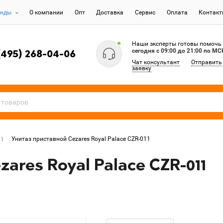
енды
О компании
Опт
Доставка
Сервис
Оплата
Контак
Наши эксперты готовы помочь
сегодня c 09:00 до 21:00 по МС
(495) 268-04-06
Чат консультант
Отправить
заявку
Унитаз приставной Cezares Royal Palace CZR-011
ares Royal Palace CZR-011