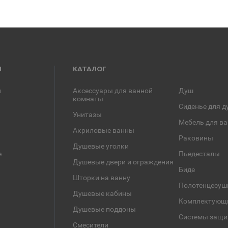
Я
КАТАЛОГ
и
Аксессуары для ванной
Душ
комнаты
Сиденье для д
Унитазы
Мебель для в
Акриловые ванны
Раковины
Душевые уголки
е
Пьедесталы
Душевые двери и ограждения
Биде
Шторки на ванну
Полотенцесуш
Душевые кабины
Комплектующ
Душевые поддоны
Системы защи
Смесители