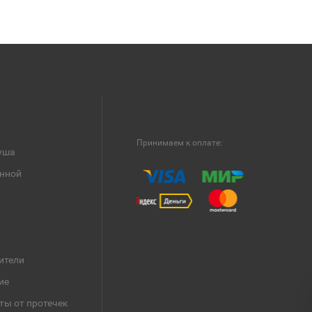
Принимаем к оплате:
уша
анной
ители
ие
ты от протечек