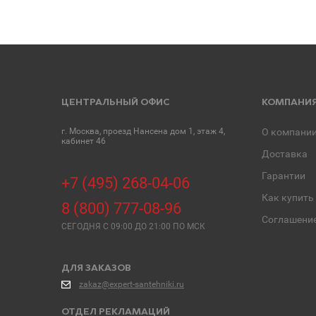
ЦЕНТРАЛЬНЫЙ ОФИС
КОМПАНИ
г. Москва, проезд Нансена дом 1, этаж 4,
О компани
кабинет 46
Доставка
Гарантии
+7 (495) 268-04-06
Как купить
8 (800) 777-08-96
Соглашени
СЕГОДНЯ C 09:00 ДО 21:00 ПО МСК
ДЛЯ ЗАКАЗОВ
zakaz@expert-santehniki.ru
ОТДЕЛ РЕКЛАМАЦИЙ