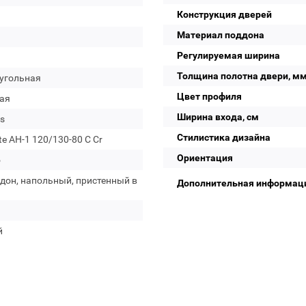
Конструкция дверей
Материал поддона
Регулируемая ширина
Толщина полотна двери, м
угольная
Цвет профиля
ая
Ширина входа, см
s
Стилистика дизайна
te AH-1 120/130-80 C Cr
Ориентация
о
дон, напольный, пристенный в
Дополнительная информац
й