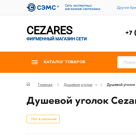
Cеть экспертных
Другие бр
магазинов сантехники
CEZARES
+7 
ФИРМЕННЫЙ МАГАЗИН СЕТИ
КАТАЛОГ ТОВАРОВ
Главная
Душевые уголки
Душевой уголок C
Душевой уголок Cezare
Нет в наличии