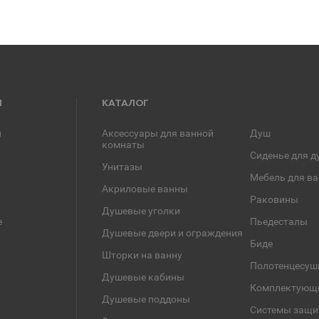
Я
КАТАЛОГ
и
Аксессуары для ванной
Душ
комнаты
Сиденье для д
Унитазы
Мебель для в
Акриловые ванны
Раковины
Душевые уголки
е
Пьедесталы
Душевые двери и ограждения
Биде
Шторки на ванну
Полотенцесуш
Душевые кабины
Комплектующ
Душевые поддоны
Системы защи