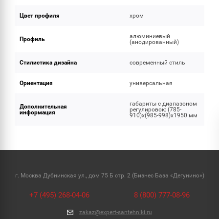
Цвет профиля
хром
алюминиевый
Профиль
(анодированный)
Стилистика дизайна
современный стиль
Ориентация
универсальная
габариты с диапазоном
Дополнительная
регулировок: (785-
информация
910)x(985-998)x1950 мм
г. Москва Дубнинская ул., дом 75 Б стр. 2 (Бизнес База «Дегунино»)
+7 (495) 268-04-06
8 (800) 777-08-96
zakaz@expert-santehniki.ru