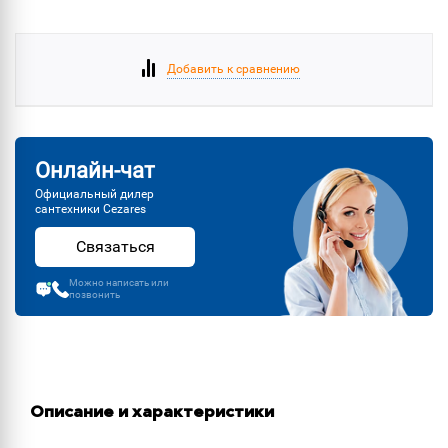
Добавить к сравнению
Онлайн-чат
Официальный дилер
сантехники Cezares
Связаться
Можно написать или
позвонить
Описание и характеристики