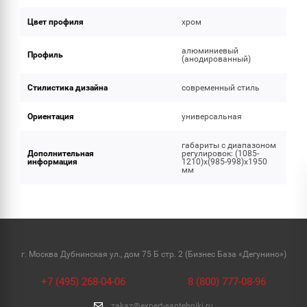
Цвет профиля
хром
алюминиевый
Профиль
(анодированный)
Стилистика дизайна
современный стиль
Ориентация
универсальная
габариты с диапазоном
Дополнительная
регулировок: (1085-
информация
1210)x(985-998)x1950
мм
г. Москва Дубнинская ул., дом 75 Б стр. 2 (Бизнес База «Дегунино»)
+7 (495) 268-04-06
8 (800) 777-08-96
zakaz@expert-santehniki.ru