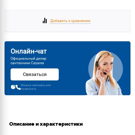
Добавить к сравнению
Онлайн-чат
Официальный дилер
сантехники Cezares
Связаться
Можно написать или
позвонить
Описание и характеристики