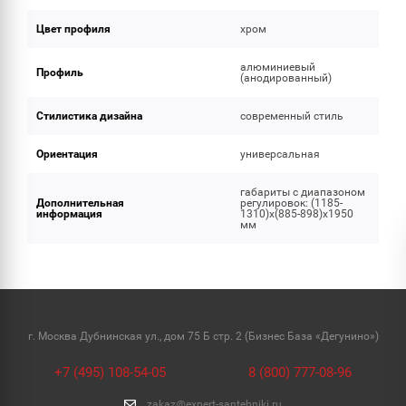
Цвет профиля
хром
алюминиевый
Профиль
(анодированный)
Стилистика дизайна
современный стиль
Ориентация
универсальная
габариты с диапазоном
Дополнительная
регулировок: (1185-
информация
1310)x(885-898)x1950
мм
г. Москва Дубнинская ул., дом 75 Б стр. 2 (Бизнес База «Дегунино»)
+7 (495) 108-54-05
8 (800) 777-08-96
zakaz@expert-santehniki.ru