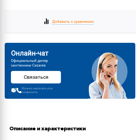
Добавить к сравнению
Онлайн-чат
Официальный дилер
сантехники Cezares
Связаться
Можно написать или
позвонить
Описание и характеристики