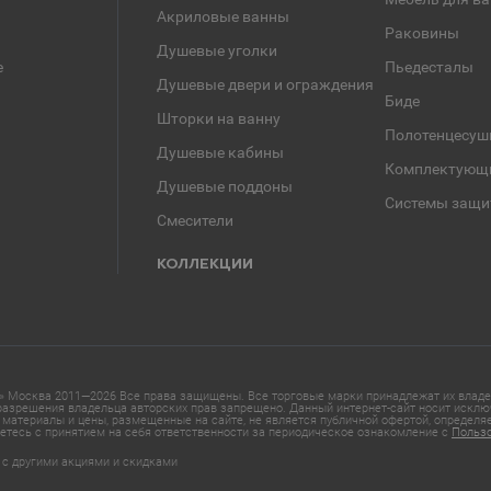
Акриловые ванны
Раковины
Душевые уголки
е
Пьедесталы
Душевые двери и ограждения
Биде
Шторки на ванну
Полотенцесуш
Душевые кабины
Комплектующ
Душевые поддоны
Системы защи
Смесители
КОЛЛЕКЦИИ
 Москва 2011—2026 Все права защищены. Все торговые марки принадлежат их владел
азрешения владельца авторских прав запрещено. Данный интернет-сайт носит исклю
материалы и цены, размещенные на сайте, не является публичной офертой, определ
етесь с принятием на себя ответственности за периодическое ознакомление с
Польз
 с другими акциями и скидками