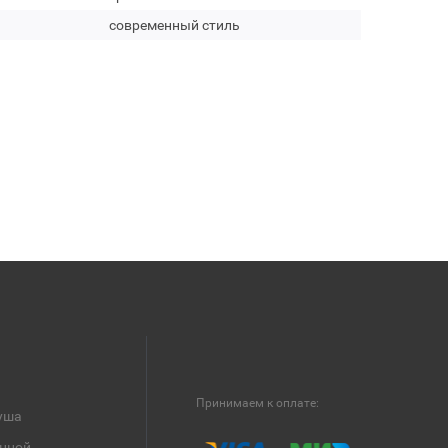
современный стиль
Принимаем к оплате:
уша
анной