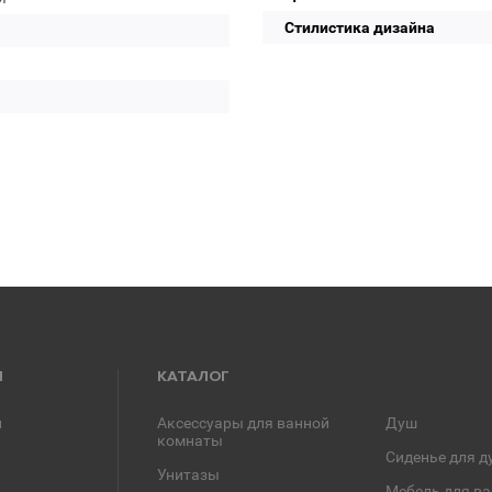
Стилистика дизайна
Я
КАТАЛОГ
и
Аксессуары для ванной
Душ
комнаты
Сиденье для д
Унитазы
Мебель для в