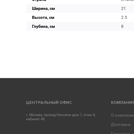
Ширина, см
21
Высота, см
2.5
Глубина, см
8
ЦЕНТРАЛЬНЫЙ ОФИС
КОМПАНИ
г. Москва, проезд Нансена дом 1, этаж 4,
О компани
кабинет 46
Доставка
Гарантии