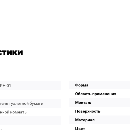
стики
Форма
-PH-01
Область применения
Монтаж
тель туалетной бумаги
Поверхность
анной комнаты
Материал
Цвет
я