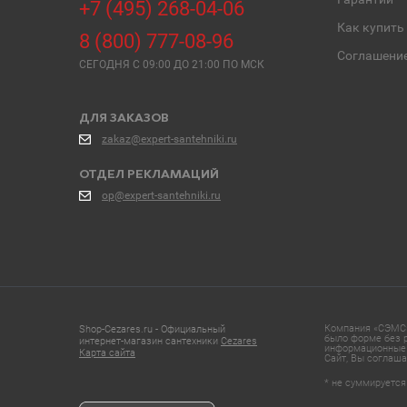
+7 (495) 268-04-06
Как купить
8 (800) 777-08-96
Соглашени
СЕГОДНЯ C 09:00 ДО 21:00 ПО МСК
ДЛЯ ЗАКАЗОВ
zakaz@expert-santehniki.ru
ОТДЕЛ РЕКЛАМАЦИЙ
op@expert-santehniki.ru
Компания «СЭМС»
Shop-Cezares.ru - Официальный
было форме без р
интернет-магазин сантехники
Cezares
информационные 
Карта сайта
Сайт, Вы соглаша
* не суммируется