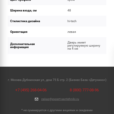
Ширина входа, см
48
Стилистика дизайна
hi-tech
Ориентация
левая
Дверь имеет
Дополнительная
регулируемую ширину
информация
на 4 см
г. Москва Дубнинская ул., дом 75 Б стр. 2 (Бизнес База «Дегунино»)
+7 (495) 268-04-06
8 (800) 777-08-96
zakaz@expert-santehniki.ru
* не суммируется с другими акциями и скидками