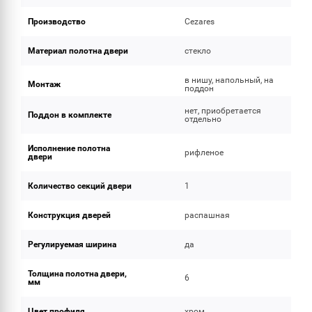
Производство
Cezares
Материал полотна двери
стекло
в нишу, напольный, на
Монтаж
поддон
нет, приобретается
Поддон в комплекте
отдельно
Исполнение полотна
рифленое
двери
Количество секций двери
1
Конструкция дверей
распашная
Регулируемая ширина
да
Толщина полотна двери,
6
мм
Цвет профиля
хром