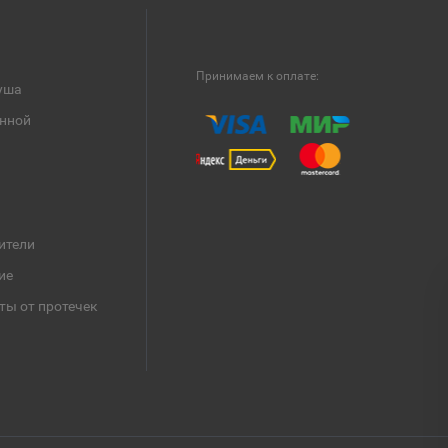
Принимаем к оплате:
уша
анной
ители
ие
ты от протечек