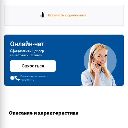
Добавить к сравнению
Онлайн-чат
Официальный дилер
сантехники Cezares
Связаться
Можно написать или
позвонить
Описание и характеристики