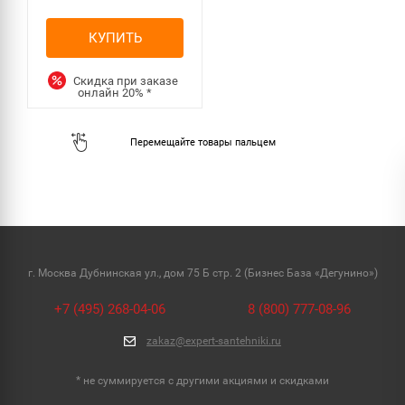
КУПИТЬ
Скидка при заказе
онлайн
20%
*
г. Москва Дубнинская ул., дом 75 Б стр. 2 (Бизнес База «Дегунино»)
+7 (495) 268-04-06
8 (800) 777-08-96
zakaz@expert-santehniki.ru
* не суммируется с другими акциями и скидками