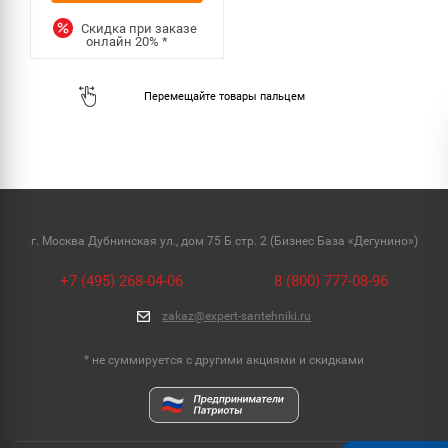
Скидка при заказе
онлайн
20%
*
г. Москва Дубнинская ул., дом 75 Б стр. 2 (Бизнес База «Дегунино»)
+7 (495) 268-04-06
8 (800) 777-08-96
zakaz@expert-santehniki.ru
* не суммируется с другими акциями и скидками