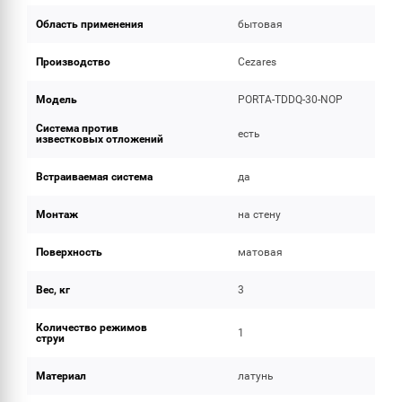
Область применения
бытовая
Производство
Cezares
Модель
PORTA-TDDQ-30-NOP
Система против
есть
известковых отложений
Встраиваемая система
да
Монтаж
на стену
Поверхность
матовая
Вес, кг
3
Количество режимов
1
струи
Материал
латунь