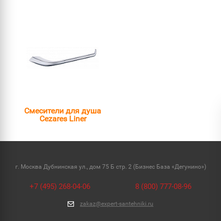
Смесители для душа
Cezares Liner
г. Москва Дубнинская ул., дом 75 Б стр. 2 (Бизнес База «Дегунино»)
+7 (495) 268-04-06
8 (800) 777-08-96
zakaz@expert-santehniki.ru