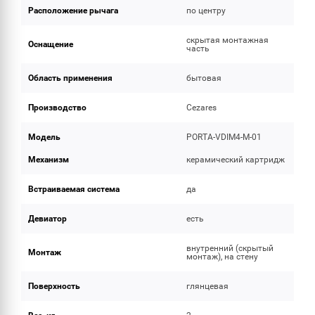
Расположение рычага
по центру
скрытая монтажная
Оснащение
часть
Область применения
бытовая
Производство
Cezares
Модель
PORTA-VDIM4-M-01
Механизм
керамический картридж
Встраиваемая система
да
Девиатор
есть
внутренний (скрытый
Монтаж
монтаж), на стену
Поверхность
глянцевая