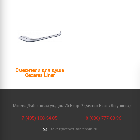
Смесители для душа
Cezares Liner
г. Москва Дубнинская ул., дом 75 Б стр. 2 (Бизнес База «Дегунино»)
+7 (495) 108-54-05
8 (800) 777-08-96
zakaz@expert-santehniki.ru