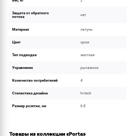
Вес, кг
2
Защита от обратного
нет
потока
Материал
латунь
Цвет
хром
Тип подводки
жесткая
Управление
рычажное
Количество потребителей
4
Стилистика дизайна
hi-tech
Размер розетки, см
6.8
Товары из коллекции «Porta»