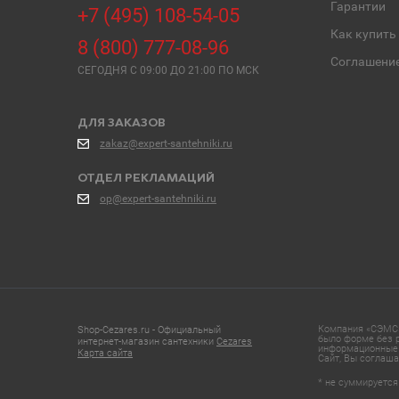
Гарантии
+7 (495) 108-54-05
Как купить
8 (800) 777-08-96
Соглашени
СЕГОДНЯ C 09:00 ДО 21:00 ПО МСК
ДЛЯ ЗАКАЗОВ
zakaz@expert-santehniki.ru
ОТДЕЛ РЕКЛАМАЦИЙ
op@expert-santehniki.ru
Компания «СЭМС»
Shop-Cezares.ru - Официальный
было форме без р
интернет-магазин сантехники
Cezares
информационные 
Карта сайта
Сайт, Вы соглаша
* не суммируется