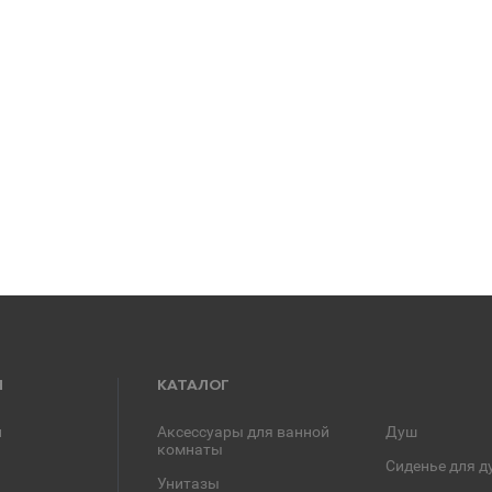
Я
КАТАЛОГ
и
Аксессуары для ванной
Душ
комнаты
Сиденье для д
Унитазы