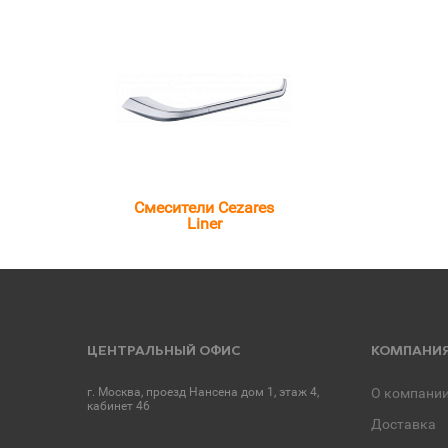
Смесители Cezares
Liner
ЦЕНТРАЛЬНЫЙ ОФИС
КОМПАНИ
г. Москва, проезд Нансена дом 1, этаж 4,
О компани
кабинет 46
Доставка