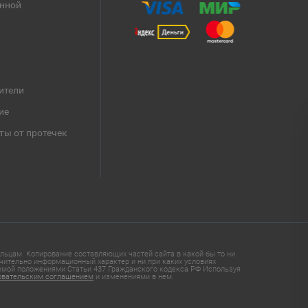
анной
ители
ие
ты от протечек
ьцам. Копирование составляющих частей сайта в какой бы то ни
чительно информационный характер и ни при каких условиях
яемой положениями Статьи 437 Гражданского кодекса РФ Используя
овательским соглашением
и изменениями в нем.