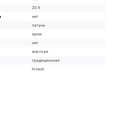
20.9
а
нет
латунь
хром
нет
жесткая
традиционная
hi-tech